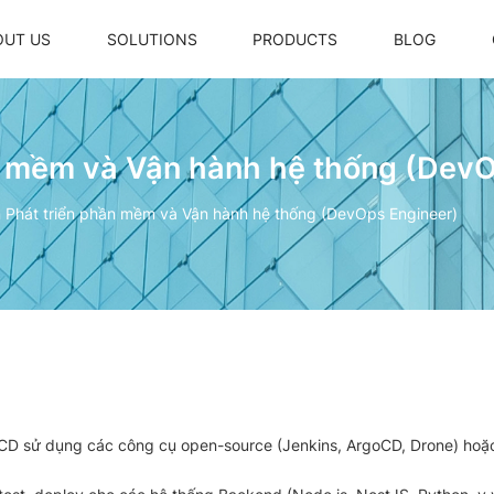
OUT US
SOLUTIONS
PRODUCTS
BLOG
n mềm và Vận hành hệ thống (DevO
Laptop Oxii IQ700
Trợ lý ảo thông minh Oxii
 Phát triển phần mềm và Vận hành hệ thống (DevOps Engineer)
Laptop Oxii IQ500
Bộ điều khiển điều hoà VRV
Màn hình điều khiển trung tâm
Radar hiện diện
Ổ cắm thông minh
Oxii - High Power Rectangle Switc
Oxii - Rectangle Switch 4 Gang 2 
IRV
I/CD sử dụng các công cụ open-source (Jenkins, ArgoCD, Drone) hoặ
Oxii - Square Switch 4 Gang 2 Wir
Oxii - High Power Square Switch +