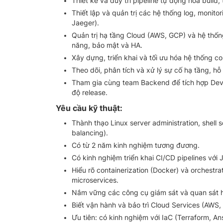
Thiết kế và duy trì pipeline tự động hoá build
Thiết lập và quản trị các hệ thống log, monit
Jaeger).
Quản trị hạ tầng Cloud (AWS, GCP) và hệ thố
năng, bảo mật và HA.
Xây dựng, triển khai và tối ưu hóa hệ thống c
Theo dõi, phân tích và xử lý sự cố hạ tầng, hỗ 
Tham gia cùng team Backend để tích hợp DevO
độ release.
Yêu cầu kỹ thuật:
Thành thạo Linux server administration, shell 
balancing).
Có từ 2 năm kinh nghiệm tương đương.
Có kinh nghiệm triển khai CI/CD pipelines với
Hiểu rõ containerization (Docker) và orchestra
microservices.
Nắm vững các công cụ giám sát và quan sát h
Biết vận hành và bảo trì Cloud Services (AWS,
Ưu tiên: có kinh nghiệm với IaC (Terraform, 