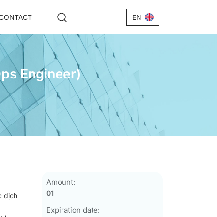
CONTACT
EN
ps Engineer)
h +IRV
Wire +
Amount:
01
c dịch
e+IRV
Expiration date:
 IRV