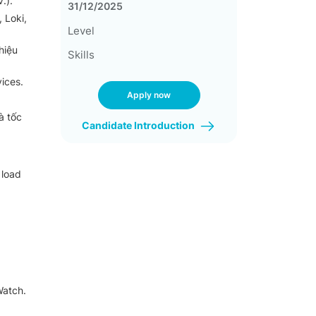
.).
31/12/2025
 Loki,
Level
hiệu
Skills
ices.
Apply now
à tốc
Candidate Introduction
 load
Watch.