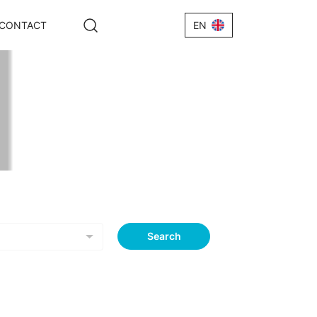
CONTACT
EN
h +IRV
Search
Wire +
e+IRV
 IRV