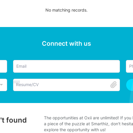
No matching records.
Connect with us
Resume/CV
The opportunities at Oxii are unlimited! If you
't found
a piece of the puzzle at Smarthiz, don't hesi
explore the opportunity with us!