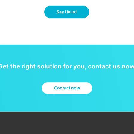
Say Hello!
Get the right solution for you, contact us now
Contact now