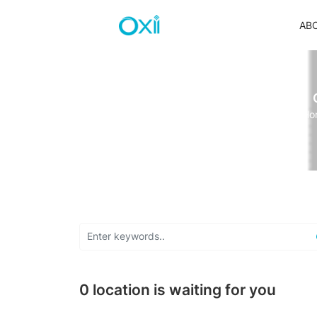
AB
Ho
Bếp đôi điện từ Oxii IOT
Bếp đôi điện từ Oxii Base
Khoá cửa chính thông minh Oxii
Khoá thông phòng thông minh Oxii
0 location is waiting for you