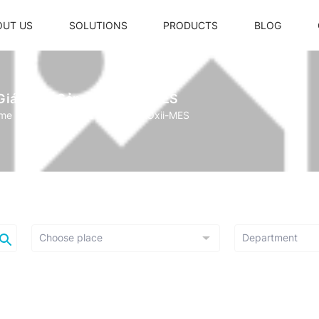
OUT US
SOLUTIONS
PRODUCTS
BLOG
Giám đốc Sản phẩm Oxii-MES
me page
Giám đốc Sản phẩm Oxii-MES
Laptop Oxii IQ700
Trợ lý ảo thông minh Oxii
Laptop Oxii IQ500
Bộ điều khiển điều hoà VRV
Màn hình điều khiển trung tâm
Radar hiện diện
Ổ cắm thông minh
Oxii - High Power Rectangle Switc
Oxii - Rectangle Switch 4 Gang 2 
IRV
Oxii - Square Switch 4 Gang 2 Wir
Oxii - High Power Square Switch +