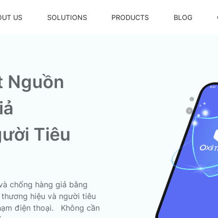
OUT US
SOLUTIONS
PRODUCTS
BLOG
ất Nguồn
Laptop Oxii IQ700
Trợ lý ảo thông minh Oxii
Laptop Oxii IQ500
Bộ điều khiển điều hoà VRV
iả
Màn hình điều khiển trung tâm
gười Tiêu
Radar hiện diện
Ổ cắm thông minh
Oxii - High Power Rectangle Switc
Oxii - Rectangle Switch 4 Gang 2 
c và chống hàng giả bằng
IRV
thương hiệu và người tiêu
Oxii - Square Switch 4 Gang 2 Wir
hạm điện thoại. Không cần
Oxii - High Power Square Switch +