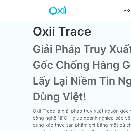
AB
Oxii Trace
Giải Pháp Truy Xu
Bếp đôi điện từ Oxii IOT
Bếp đôi điện từ Oxii Base
Gốc Chống Hàng G
Lấy Lại Niềm Tin N
Dùng Việt!
Khoá cửa chính thông minh Oxii
Khoá thông phòng thông minh Oxii
Oxii Trace là giải pháp truy xuất nguồn gố
công nghệ NFC – giúp doanh nghiệp bảo vệ 
dùng xác thực sản phẩm chỉ bằng một cú c