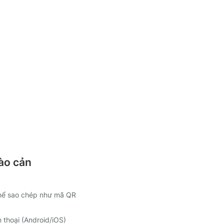
ào cản
hể sao chép như mã QR
n thoại (Android/iOS)