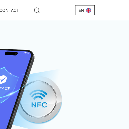
CONTACT
EN
h +IRV
Wire +
e+IRV
 IRV