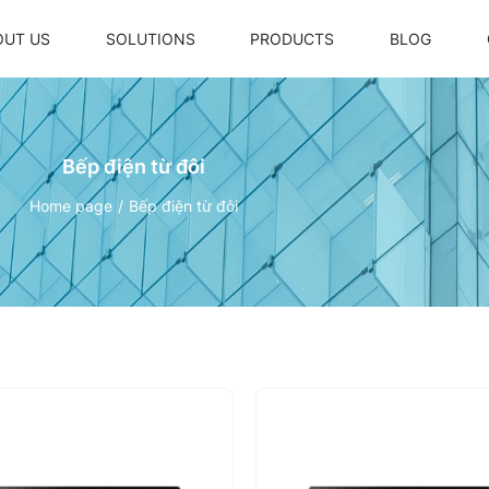
OUT US
SOLUTIONS
PRODUCTS
BLOG
Bếp điện từ đôi
Laptop Oxii IQ700
Trợ lý ảo thông minh Oxii
Home page
Bếp điện từ đôi
Laptop Oxii IQ500
Bộ điều khiển điều hoà VRV
Màn hình điều khiển trung tâm
Radar hiện diện
Ổ cắm thông minh
Oxii - High Power Rectangle Switc
Oxii - Rectangle Switch 4 Gang 2 
IRV
Oxii - Square Switch 4 Gang 2 Wir
Oxii - High Power Square Switch +