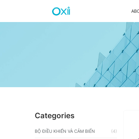
AB
Bếp đôi điện từ Oxii IOT
Bếp đôi điện từ Oxii Base
Khoá cửa chính thông minh Oxii
Khoá thông phòng thông minh Oxii
Categories
BỘ ĐIỀU KHIỂN VÀ CẢM BIẾN
(4)