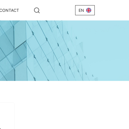
CONTACT
EN
h +IRV
Wire +
e+IRV
 IRV