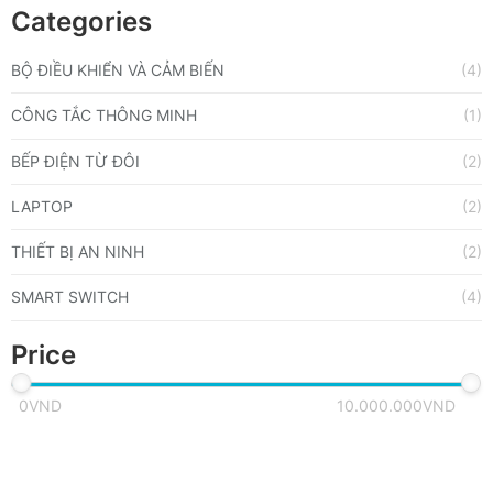
Categories
BỘ ĐIỀU KHIỂN VÀ CẢM BIẾN
(4)
CÔNG TẮC THÔNG MINH
(1)
BẾP ĐIỆN TỪ ĐÔI
(2)
LAPTOP
(2)
THIẾT BỊ AN NINH
(2)
SMART SWITCH
(4)
Price
0VND
10.000.000VND