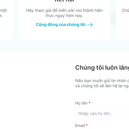
Oxii - Công Tắc Vuông Công Suất 
IRV
 một
Hãy tham gia để biến ước mơ thành hiện
Chú
i.
thực ngay hôm nay.
Cộng đồng của chúng tôi
Chúng tôi luôn lắ
Nếu bạn muốn gửi tin nhắn c
và chúng tôi sẽ liên hệ lại n
Họ tên
Email