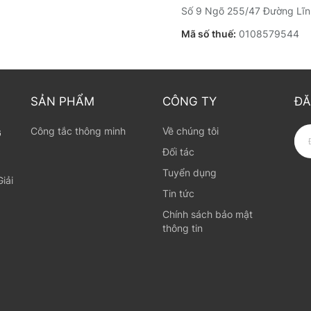
Số 9 Ngõ 255/47 Đường Lĩn
Mã số thuế:
0108579544
SẢN PHẨM
CÔNG TY
ĐĂ
Công tắc thông minh
Về chúng tôi
G
Đối tác
Tuyển dụng
iải
Tin tức
Chính sách bảo mật
thông tin