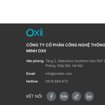
CÔNG TY CỔ PHẦN CÔNG NGHỆ THÔN
MINH OXII
Văn phòng
Tầng 2, Geleximco Southern Star 897 G
Phóng, Giáp Bát, Hà Nội
Email
info@oxiitek.com
Hotline
0978.869.873
KẾT NỐI