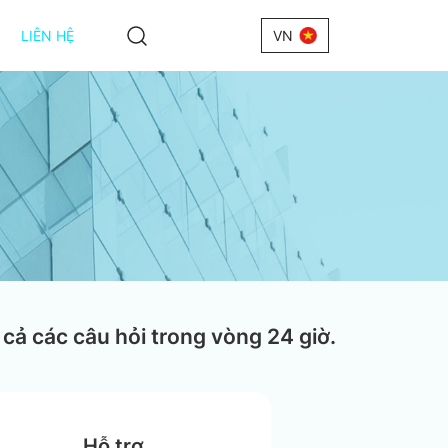
LIÊN HỆ
VN
ất Cao
 cả các câu hỏi trong vòng 24 giờ.
Dây +
 + IRV
Hỗ trợ