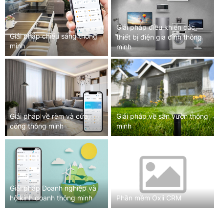
Giải pháp điều khiển các
Giải pháp chiếu sáng thông
thiết bị điện gia đình thông
minh
minh
Giải pháp về rèm và cửa,
Giải pháp về sân vườn thông
cổng thông minh
minh
Giải pháp Doanh nghiệp và
hộ kinh doanh thông minh
Phần mềm Oxii CRM