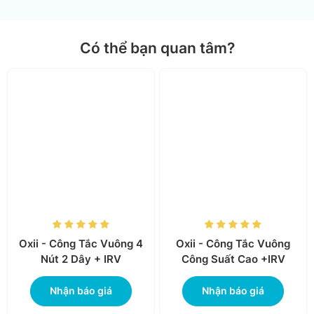
Thống kê điện năng tiêu thụ
Với các thiết bị công suất cao tiêu thụ điện năng lớn khi sử dụng
công tắc Oxii khách hàng có thể theo dõi lượng điện năng tiêu
thụ của thiết bị trên Apps của Smartphone phục vụ quản lý
thanh toán chi phí sử dụng điện của thiết bị.
Có thể bạn quan tâm?