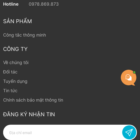
Liên hệ ngay
CÔNG TY CỔ PHẦN CÔNG NGHỆ THÔNG MINH OXII
Văn phòng
Tầng 2, Geleximco Southern Star 897 Giải Phóng,
Giáp Bát, Hà Nội
Email
info@oxiitek.com
Hotline
0978.869.873
SẢN PHẨM