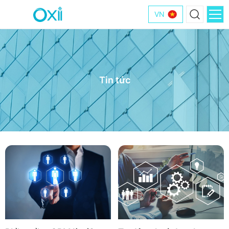
VN
Tin tức