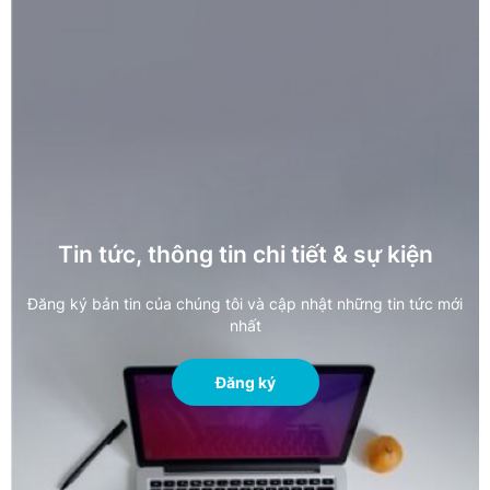
Tin tức, thông tin chi tiết & sự kiện
Đăng ký bản tin của chúng tôi và cập nhật những tin tức mới
nhất
Đăng ký